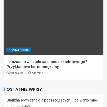
BEZ KATEGORII
Ile czasu trwa budowa domu szkieletowego?
Przykładowe harmonogramy
20 lipca 2026
addminr
OSTATNIE WPISY
Bielizna erotyczna dla początkujących – co warto mieć
w szufladzie?