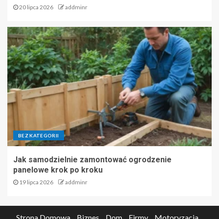
20 lipca 2026
addminr
BEZ KATEGORII
Jak samodzielnie zamontować ogrodzenie
panelowe krok po kroku
19 lipca 2026
addminr
Strona Domowa
Biznes
Dom
Firmy
Motoryzacja