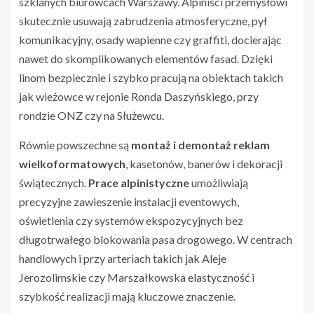
szklanych biurowcach Warszawy. Alpiniści przemysłowi
skutecznie usuwają zabrudzenia atmosferyczne, pył
komunikacyjny, osady wapienne czy graffiti, docierając
nawet do skomplikowanych elementów fasad. Dzięki
linom bezpiecznie i szybko pracują na obiektach takich
jak wieżowce w rejonie Ronda Daszyńskiego, przy
rondzie ONZ czy na Służewcu.
Równie powszechne są
montaż i demontaż reklam
wielkoformatowych
, kasetonów, banerów i dekoracji
świątecznych.
Prace alpinistyczne
umożliwiają
precyzyjne zawieszenie instalacji eventowych,
oświetlenia czy systemów ekspozycyjnych bez
długotrwałego blokowania pasa drogowego. W centrach
handlowych i przy arteriach takich jak Aleje
Jerozolimskie czy Marszałkowska elastyczność i
szybkość realizacji mają kluczowe znaczenie.