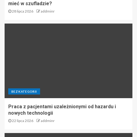
mieć w szufladzie?
28 lipca 2026
addminr
BEZ KATEGORII
Praca z pacjentami uzależnionymi od hazardu i
nowych technologii
22 lipca 2026
addminr