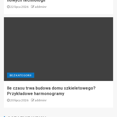
nowych technologii
22 lipca 2026
addminr
BEZ KATEGORII
Ile czasu trwa budowa domu szkieletowego?
Przykładowe harmonogramy
20 lipca 2026
addminr