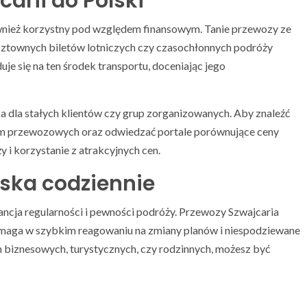
arii do Polski
ównież korzystny pod względem finansowym. Tanie przewozy ze
osztownych biletów lotniczych czy czasochłonnych podróży
e się na ten środek transportu, doceniając jego
za dla stałych klientów czy grup zorganizowanych. Aby znaleźć
 firm przewozowych oraz odwiedzać portale porównujące ceny
 i korzystanie z atrakcyjnych cen.
lska codziennie
ancja regularności i pewności podróży. Przewozy Szwajcaria
pomaga w szybkim reagowaniu na zmiany planów i niespodziewane
ch biznesowych, turystycznych, czy rodzinnych, możesz być