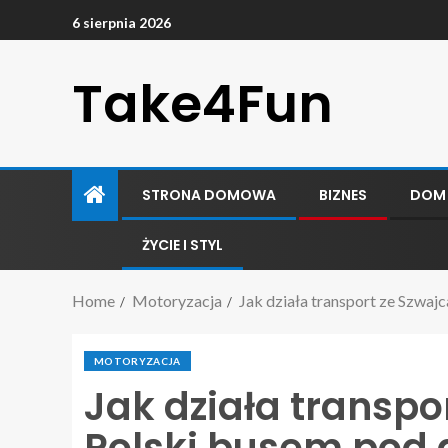
6 sierpnia 2026
Take4Fun
STRONA DOMOWA
BIZNES
DOM
ŻYCIE I STYL
Home
Motoryzacja
Jak działa transport ze Szwaj
MOTORYZACJA
Jak działa transpor
Polski busem pod