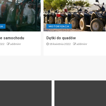
JA
MOTORYZACJA
e samochodu
Dętki do quadów
2022
addminr
18 kwietnia 2022
addminr