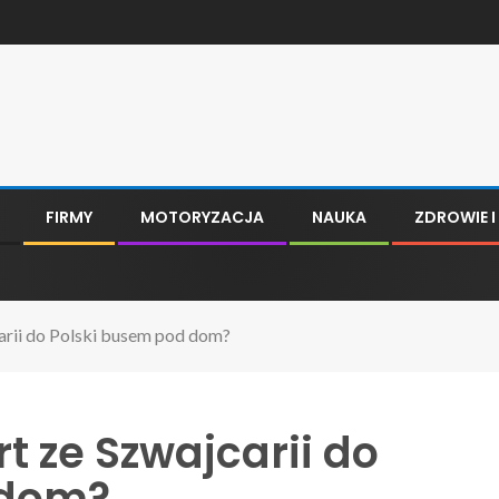
FIRMY
MOTORYZACJA
NAUKA
ZDROWIE 
carii do Polski busem pod dom?
t ze Szwajcarii do
 dom?