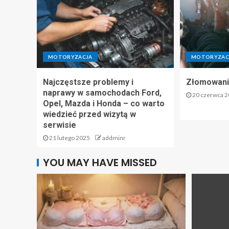
MOTORYZACJA
MOTORYZAC
Najczęstsze problemy i
Złomowani
naprawy w samochodach Ford,
20 czerwca 
Opel, Mazda i Honda – co warto
wiedzieć przed wizytą w
serwisie
21 lutego 2025
addminr
YOU MAY HAVE MISSED