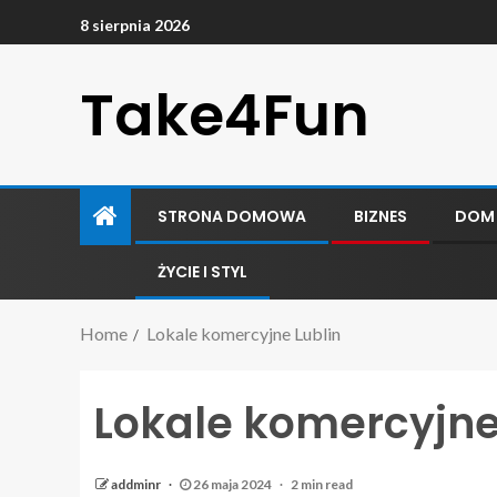
8 sierpnia 2026
Take4Fun
STRONA DOMOWA
BIZNES
DOM
ŻYCIE I STYL
Home
Lokale komercyjne Lublin
Lokale komercyjne
addminr
26 maja 2024
2 min read