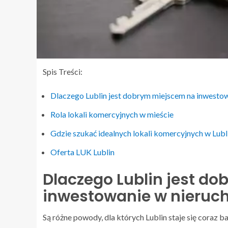
Spis Treści:
Dlaczego Lublin jest dobrym miejscem na inwesto
Rola lokali komercyjnych w mieście
Gdzie szukać idealnych lokali komercyjnych w Lubl
Oferta LUK Lublin
Dlaczego Lublin jest d
inwestowanie w nieruc
Są różne powody, dla których Lublin staje się coraz