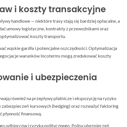
aw i koszty transakcyjne
wy handlowe — niektóre trasy stają się bardziej opłacalne, a
ądać umowy logistyczne, kontrakty z przewoźnikami oraz
zoptymalizować koszty transportu.
ać wąskie gardła i potencjalne oszczędności. Optymalizacja
negocjacje warunków Incoterms mogą zredukować koszty
owanie i ubezpieczenia
ają również na przepływy płatnicze i ekspozycję na ryzyko
e zabezpieczeń kursowych (hedging) oraz rozważyć faktoring
ć płynność finansową.
o odbiorców i ryzyka politycznego. Polisy ubezpieczeń