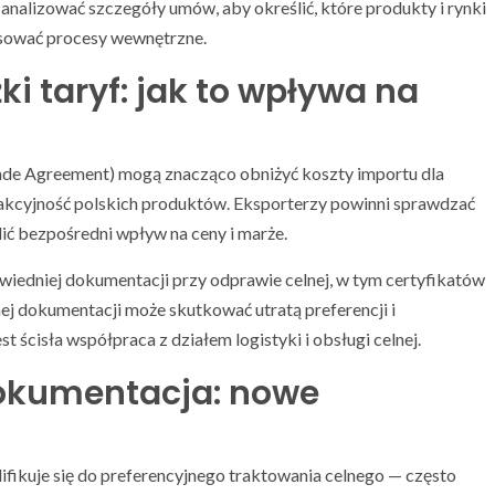
analizować szczegóły umów, aby określić, które produkty i rynki
osować procesy wewnętrzne.
żki taryf: jak to wpływa na
ade Agreement) mogą znacząco obniżyć koszty importu dla
rakcyjność polskich produktów. Eksporterzy powinni sprawdzać
lić bezpośredni wpływ na ceny i marże.
iedniej dokumentacji przy odprawie celnej, w tym certyfikatów
ej dokumentacji może skutkować utratą preferencji i
t ścisła współpraca z działem logistyki i obsługi celnej.
dokumentacja: nowe
ifikuje się do preferencyjnego traktowania celnego — często