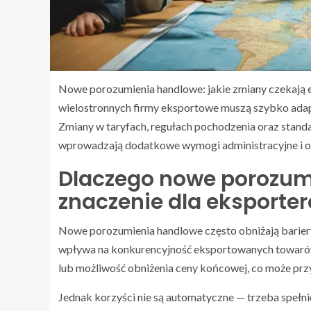
Nowe porozumienia handlowe: jakie zmiany czekają e
wielostronnych firmy eksportowe muszą szybko adapto
Zmiany w taryfach, regułach pochodzenia oraz standa
wprowadzają dodatkowe wymogi administracyjne i o
Dlaczego nowe porozum
znaczenie dla eksporte
Nowe porozumienia handlowe często obniżają bariery
wpływa na konkurencyjność eksportowanych towarów
lub możliwość obniżenia ceny końcowej, co może pr
Jednak korzyści nie są automatyczne — trzeba spełni