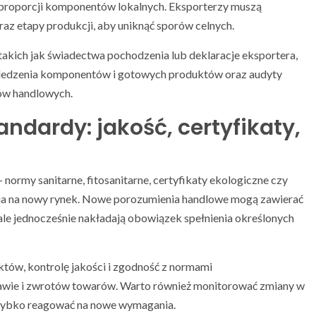
b proporcji komponentów lokalnych. Eksporterzy muszą
z etapy produkcji, aby uniknąć sporów celnych.
kich jak świadectwa pochodzenia lub deklaracje eksportera,
 śledzenia komponentów i gotowych produktów oraz audyty
ów handlowych.
andardy: jakość, certyfikaty,
— normy sanitarne, fitosanitarne, certyfikaty ekologiczne czy
cia na nowy rynek. Nowe porozumienia handlowe mogą zawierać
le jednocześnie nakładają obowiązek spełnienia określonych
tów, kontrolę jakości i zgodność z normami
awie i zwrotów towarów. Warto również monitorować zmiany w
szybko reagować na nowe wymagania.