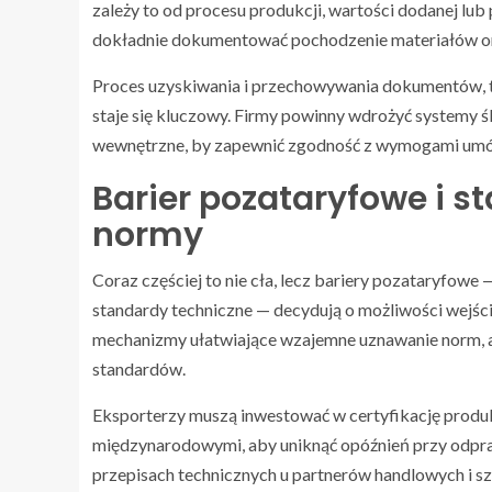
zależy to od procesu produkcji, wartości dodanej lu
dokładnie dokumentować pochodzenie materiałów ora
Proces uzyskiwania i przechowywania dokumentów, ta
staje się kluczowy. Firmy powinny wdrożyć systemy
wewnętrzne, by zapewnić zgodność z wymogami um
Barier pozataryfowe i st
normy
Coraz częściej to nie cła, lecz bariery pozataryfowe 
standardy techniczne — decydują o możliwości wejś
mechanizmy ułatwiające wzajemne uznawanie norm, a
standardów.
Eksporterzy muszą inwestować w certyfikację produk
międzynarodowymi, aby uniknąć opóźnień przy odpr
przepisach technicznych u partnerów handlowych i 