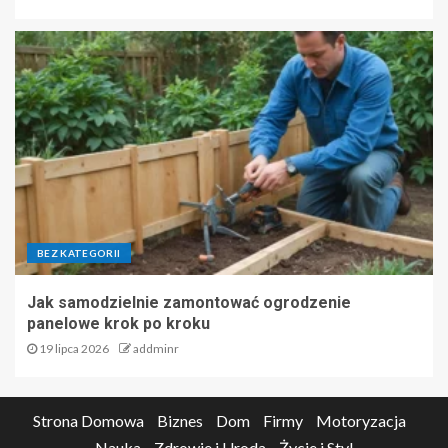
BEZ KATEGORII
Jak samodzielnie zamontować ogrodzenie
panelowe krok po kroku
19 lipca 2026
addminr
Strona Domowa
Biznes
Dom
Firmy
Motoryzacja
Nauka
Zdrowie i Uroda
Życie i Styl