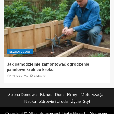
BEZ KATEGORII
Jak samodzielnie zamontować ogrodzenie
panelowe krok po kroku
19 lipca 2026
addminr
Strona Domowa
Biznes
Dom
Firmy
Motoryzacja
Nauka
Zdrowie i Uroda
Życie i Styl
Copyright © All rights reserved.
|
EnterNews
by AF themes.