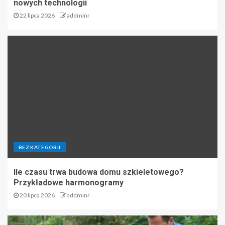
nowych technologii
22 lipca 2026
addminr
BEZ KATEGORII
Ile czasu trwa budowa domu szkieletowego?
Przykładowe harmonogramy
20 lipca 2026
addminr