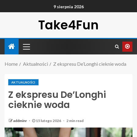
9 sierpnia 2026
Take4Fun
Home
Aktualności
Z ekspresu De’Longhi cieknie woda
AKTUALNOŚCI
Z ekspresu De’Longhi
cieknie woda
addminr
15 lutego 2026
2 min read