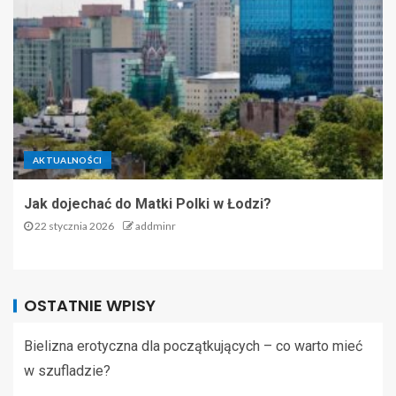
AKTUALNOŚCI
Jak dojechać do Matki Polki w Łodzi?
22 stycznia 2026
addminr
OSTATNIE WPISY
Bielizna erotyczna dla początkujących – co warto mieć
w szufladzie?