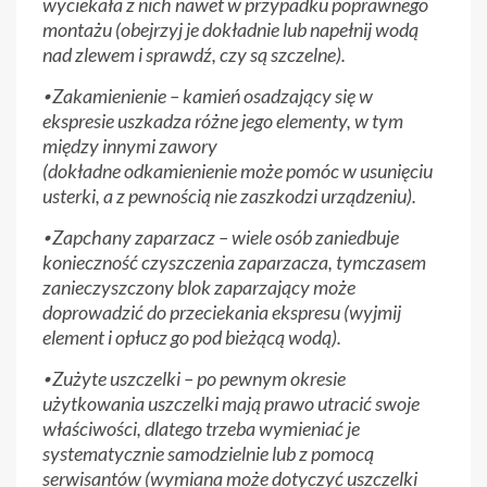
wyciekała z nich nawet w przypadku poprawnego
montażu (obejrzyj je dokładnie lub napełnij wodą
nad zlewem i sprawdź, czy są szczelne).
⦁ Zakamienienie – kamień osadzający się w
ekspresie uszkadza różne jego elementy, w tym
między innymi zawory
(dokładne odkamienienie może pomóc w usunięciu
usterki, a z pewnością nie zaszkodzi urządzeniu).
⦁ Zapchany zaparzacz – wiele osób zaniedbuje
konieczność czyszczenia zaparzacza, tymczasem
zanieczyszczony blok zaparzający może
doprowadzić do przeciekania ekspresu (wyjmij
element i opłucz go pod bieżącą wodą).
⦁ Zużyte uszczelki – po pewnym okresie
użytkowania uszczelki mają prawo utracić swoje
właściwości, dlatego trzeba wymieniać je
systematycznie samodzielnie lub z pomocą
serwisantów (wymiana może dotyczyć uszczelki