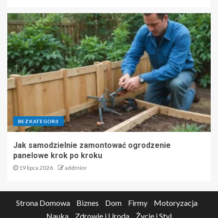
BEZ KATEGORII
Jak samodzielnie zamontować ogrodzenie
panelowe krok po kroku
19 lipca 2026
addminr
Strona Domowa
Biznes
Dom
Firmy
Motoryzacja
Nauka
Zdrowie i Uroda
Życie i Styl