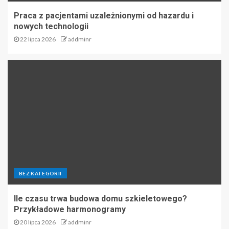
Praca z pacjentami uzależnionymi od hazardu i
nowych technologii
22 lipca 2026
addminr
BEZ KATEGORII
Ile czasu trwa budowa domu szkieletowego?
Przykładowe harmonogramy
20 lipca 2026
addminr