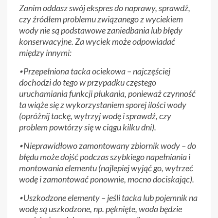
Zanim oddasz swój ekspres do naprawy, sprawdź,
czy źródłem problemu związanego z wyciekiem
wody nie są podstawowe zaniedbania lub błędy
konserwacyjne. Za wyciek może odpowiadać
między innymi:
⦁ Przepełniona tacka ociekowa – najczęściej
dochodzi do tego w przypadku częstego
uruchamiania funkcji płukania, ponieważ czynność
ta wiąże się z wykorzystaniem sporej ilości wody
(opróżnij tackę, wytrzyj wodę i sprawdź, czy
problem powtórzy się w ciągu kilku dni).
⦁ Nieprawidłowo zamontowany zbiornik wody – do
błędu może dojść podczas szybkiego napełniania i
montowania elementu (najlepiej wyjąć go, wytrzeć
wodę i zamontować ponownie, mocno dociskając).
⦁ Uszkodzone elementy – jeśli tacka lub pojemnik na
wodę są uszkodzone, np. pęknięte, woda będzie