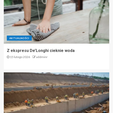
AKTUALNOŚCI
Z ekspresu De’Longhi cieknie woda
15 lutego 2026
addminr